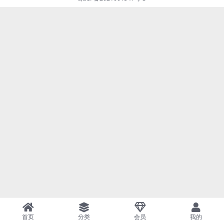
首页
分类
会员
我的