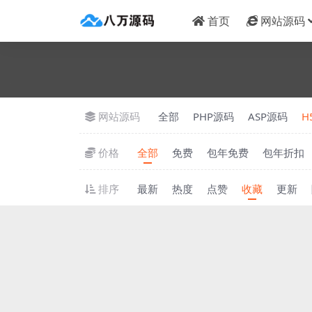
首页
网站源码
网站源码
全部
PHP源码
ASP源码
H
价格
全部
免费
包年免费
包年折扣
排序
最新
热度
点赞
收藏
更新