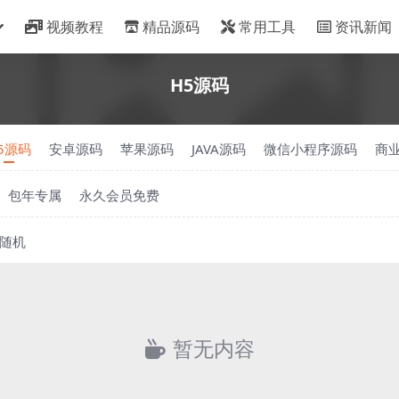
视频教程
精品源码
常用工具
资讯新闻
H5源码
5源码
安卓源码
苹果源码
JAVA源码
微信小程序源码
商
包年专属
永久会员免费
随机
暂无内容