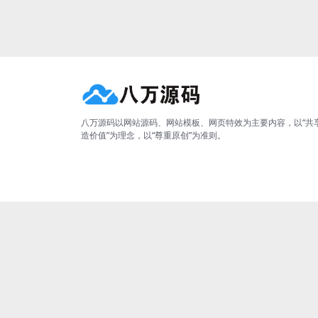
八万源码以网站源码、网站模板、网页特效为主要内容，以“共
造价值”为理念，以“尊重原创”为准则。