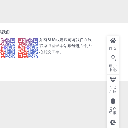
系我们
如有BUG或建议可与我们在线
联系或登录本站账号进入个人中
首页
心提交工单。
用户
中心
会员
介绍
QQ
客服