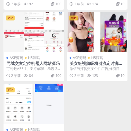
源码
ET内核，提供卓越的性能和功能。
2 年前
92
100
2 年前
124
10
此外，我们...
VIP
VIP
ASP源码
H5源码
ASP源码
H5源码
同城交友定位机器人网站源码
美女短视频吸粉引流定时弹窗
源码
可封包APP 1、支持单聊、群聊 2、
微信与打赏交友个性广告,好项目带
支持发动态，类似朋友圈 3、支持
后台 不一样的体验，手机端带+微
2 年前
84
100
2 年前
123
10
附近的人导...
信+打赏广告，引...
VIP
ASP源码
H5源码