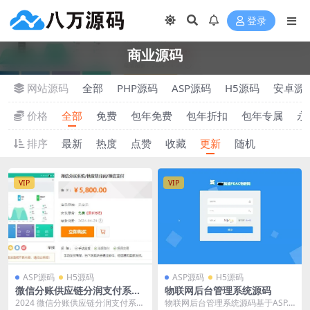
登录
商业源码
网站源码
全部
PHP源码
ASP源码
H5源码
安卓源
价格
全部
免费
包年免费
包年折扣
包年专属
永
排序
最新
热度
点赞
收藏
更新
随机
VIP
VIP
ASP源码
H5源码
ASP源码
H5源码
微信分账供应链分润支付系统
物联网后台管理系统源码
源码
2024 微信分账供应链分润支付系统
物联网后台管理系统源码基于ASP.N