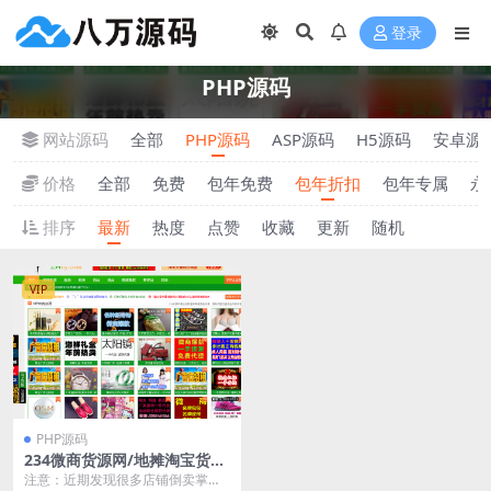
登录
PHP源码
网站源码
全部
PHP源码
ASP源码
H5源码
安卓源
价格
全部
免费
包年免费
包年折扣
包年专属
永
排序
最新
热度
点赞
收藏
更新
随机
VIP
PHP源码
234微商货源网/地摊淘宝货源
源码完整大客户运营版+全新
注意：近期发现很多店铺倒卖掌柜