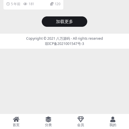
页面美工设计+二次功能开发
的原创源码，而且高价！！如果亲
5 年前
181
120
们发现上当了，赶紧退...
加载更多
Copyright © 2021
八万源码
- All rights reserved
琼ICP备2021001547号-3
首页
分类
会员
我的