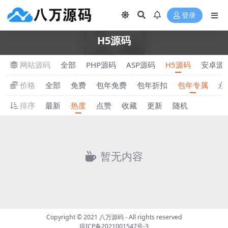
登录
H5源码
网站源码
全部
PHP源码
ASP源码
H5源码
安卓源
价格
全部
免费
包年免费
包年折扣
包年专属
永
排序
最新
热度
点赞
收藏
更新
随机
暂无内容
Copyright © 2021
八万源码
- All rights reserved
琼ICP备2021001547号-3