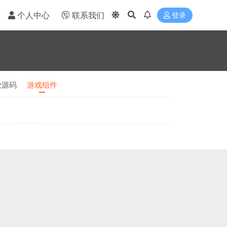
个人中心
联系我们
登录
业源码
游戏组件