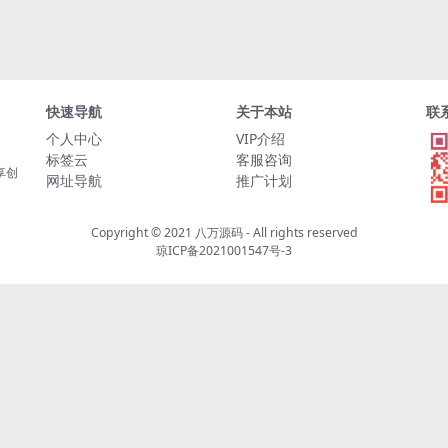
快速导航
关于本站
联
个人中心
VIP介绍
标签云
客服咨询
享创
网址导航
推广计划
Copyright © 2021
八万源码
- All rights reserved
琼ICP备2021001547号-3