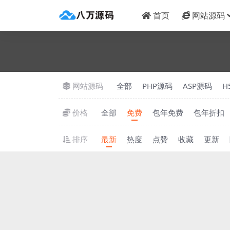
首页
网站源码
网站源码
全部
PHP源码
ASP源码
H
价格
全部
免费
包年免费
包年折扣
排序
最新
热度
点赞
收藏
更新