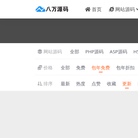
首页
网站源码
网站源码
全部
PHP源码
ASP源码
H
价格
全部
免费
包年免费
包年折扣
排序
最新
热度
点赞
收藏
更新