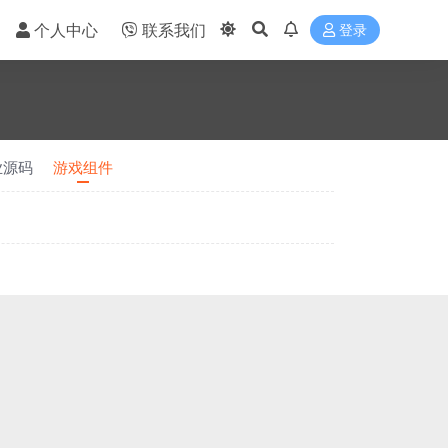
个人中心
联系我们
登录
业源码
游戏组件