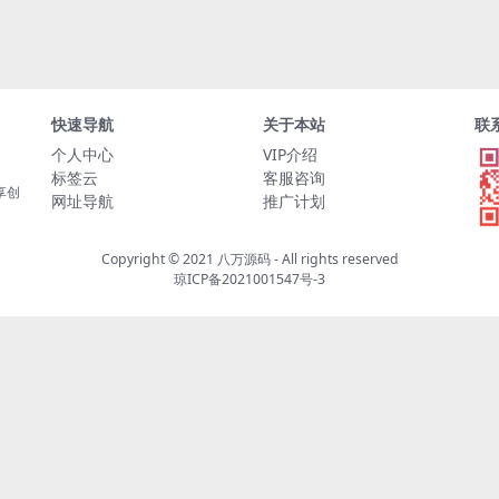
快速导航
关于本站
联
个人中心
VIP介绍
标签云
客服咨询
享创
网址导航
推广计划
Copyright © 2021
八万源码
- All rights reserved
琼ICP备2021001547号-3