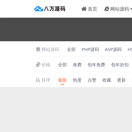
首页
网站源码
网站源码
全部
PHP源码
ASP源码
H
价格
全部
免费
包年免费
包年折扣
排序
最新
热度
点赞
收藏
更新