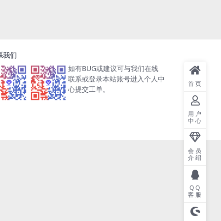
系我们
如有BUG或建议可与我们在线
联系或登录本站账号进入个人中
首页
心提交工单。
用户
中心
会员
介绍
QQ
客服