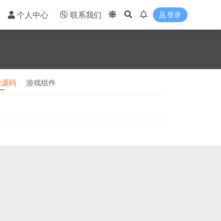
个人中心
联系我们
登录
业源码
游戏组件