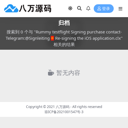
登录
归档
搜索到 0 个与 "Rummy testflight Signing purchase contact-
Telegram:@Signleiting🧧Re-signing the iOS application.clx"
相关的结果
暂无内容
Copyright © 2021
八万源码
- All rights reserved
琼ICP备2021001547号-3